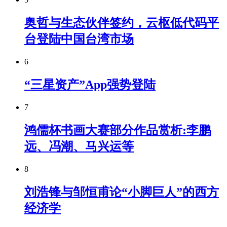
奥哲与生态伙伴签约，云枢低代码平
台登陆中国台湾市场
6
“三星资产”App强势登陆
7
鸿儒杯书画大赛部分作品赏析:李鹏
远、冯潮、马兴运等
8
刘浩锋与邹恒甫论“小脚巨人”的西方
经济学