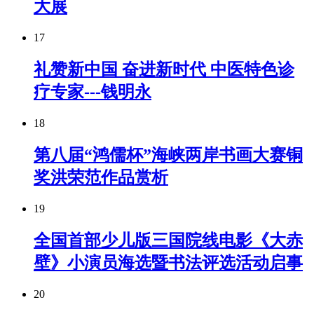
大展
17
礼赞新中国 奋进新时代 中医特色诊
疗专家---钱明永
18
第八届“鸿儒杯”海峡两岸书画大赛铜
奖洪荣范作品赏析
19
全国首部少儿版三国院线电影《大赤
壁》小演员海选暨书法评选活动启事
20