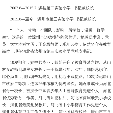
2002.8—2015.7 滦县第二实验小学
书记
兼校长
2015.8—至今 滦州市第三实验小学
书记
兼校长
“一个人，带动一个团队，影响一所学校，温暖一群学
生”。这是给一位滦州市道德模范的颁奖词。她叫郑术焱，党
员，大学本科学历，正高级教师，现年56岁，依然坚守在教育
岗位，现任河北省滦州市第三实验小学党总支
书记
。
19岁那年，她中师毕业，随即开启了教育寻梦之旅。从山
村女教师到城里女校长，一干就是37年。37年，她恪尽职守、
呕心沥血，用师魂书写光阴，用初心承载使命。10次荣记唐山
市政府二等功，连续26年考核为优秀等次。她逐渐成长为河北
省骨干校长。被授予中国青少年人工智能教育先进个人、河北
省优秀教育工作者、河北省师德标兵、河北省首届最美小学校
长、河北省最美党员教师、河北省中小学德育工作先进个人、
河北省体育卫生工作先进个人、河北省优秀校长、唐山市三八