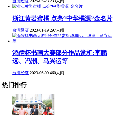
台湾经济
2025-05-23
233人阅
浙江黄岩蜜橘 点亮“中华橘源”金名片
台湾经济
2023-01-19
297人阅
鸿儒杯书画大赛部分作品赏析:李鹏
远、冯潮、马兴运等
台湾经济
2023-06-09
460人阅
热门排行