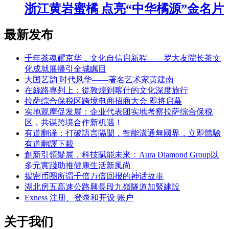
浙江黄岩蜜橘 点亮“中华橘源”金名片
最新发布
千年茶魂耀京华，文化自信启新程——罗大友院长茶文
化成就展播引全城瞩目
大国艺韵 时代风华——著名艺术家黄建南
在絲路專列上：從敦煌到喀什的文化深度旅行
拉萨综合保税区跨境电商招商大会 即将启幕
实地观摩促发展：企业代表团实地考察拉萨综合保税
区，共谋跨境合作新机遇！
有道翻译：打破語言隔閡，智能溝通無國界，立即體驗
有道翻譯下載
創新引領髮展，科技賦能未來：Aura Diamond Group以
多元實踐助推健康生活新風尚
揭密币圈所谓千倍万倍回报的神话故事
湖北房五高速公路興長段九嶺隧道加緊建設
Exness 注册、登录和开设 账户
关于我们