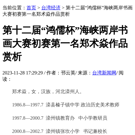
当前位置：
首页
>
台湾经济
> 第十二届“鸿儒杯”海峡两岸书画
大赛初赛第一名郑术焱作品赏析
第十二届“鸿儒杯”海峡两岸书
画大赛初赛第一名郑术焱作品
赏析
2023-11-28 17:29:29
/
作者：邗云英
/
来源：
台湾新闻网
/
阅
读：
郑术焱，女，汉族，河北滦州人。
1986.8—1997.7 滦县榛子镇中学
政治
历史美术教师
1997.8—2000.7 滦州镇教育办 中小学教研员
2000.8—2002.7 滦州镇张坎小学
书记
兼校长