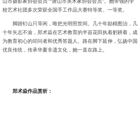
山市摄影家协会会员”“唐山市美术家协会会员”。她带领的学
校艺术社团多次荣获全国手工作品大赛特等奖、一等奖。
脚踏钉山只等闲，唯把光明照世间。几十年励精图治，几
十年矢志不渝，郑术焱在艺术教育的半亩花田执着躬耕着，成
为教育初心的叩问者和优秀答题人。路在脚下延伸，弘扬中国
优良传统，传承华夏非遗文化，她一直在路上。
郑术焱作品赏析：