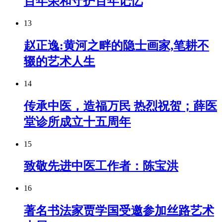
百年荣和守护百年记忆
13
赵正逸:黄河之畔的隐士画家,笔耕不
辍的艺术人生
14
传承中医，造福万民 热烈祝贺；薛医
堂诊所成立十五周年
15
致敬先进中医工作者：陈宝洪
16
著名书法家贾学国受邀参加丝路艺术