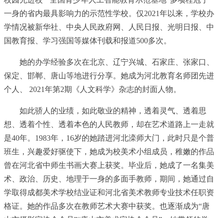
一身的省内最具影响力的示范性学校。仅2021年以来，学校办
学情况被新华社、
中央
人民政府网、人民日报、光明日报、中
国教育报、学
习
强国等媒体刊载和报道500多次。
她的办学经验多次在北京、辽宁兴城、石家庄、张家口、
保定、邯郸、唐山等地进行分享。她成为河北教育名师团先进
个人、 2021年第2期《人文科学》杂志的封面人物。
如此骄人的业绩，如此敬业的精神，透着灵气、透着思
想、透着个性、透着本色的人民教师，却在艺术道路上一走就
是40年。1983年，16岁的她踏进河北滦师大门，此时只是个普
班生，兴趣爱好驱使下，她成为校美术小组成员，稚嫩的作品
曾在河北省中师生书画大赛上获奖。毕业后，她成了一名集美
术、
政治
、历史、地理于一身的多面手教师，期间，她通过自
学取得成都美术学校结业证和河北省美术教师专业技术任职资
格证。她的作品多次在教师艺术大赛中获奖。也逐渐成为“唐