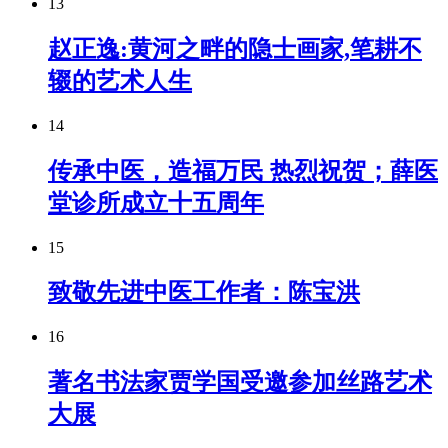
13
赵正逸:黄河之畔的隐士画家,笔耕不
辍的艺术人生
14
传承中医，造福万民 热烈祝贺；薛医
堂诊所成立十五周年
15
致敬先进中医工作者：陈宝洪
16
著名书法家贾学国受邀参加丝路艺术
大展