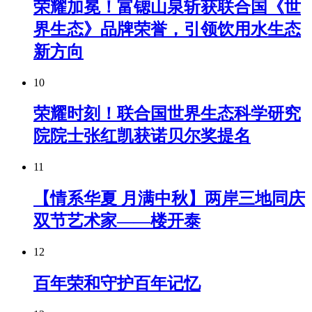
荣耀加冕！富锶山泉斩获联合国《世
界生态》品牌荣誉，引领饮用水生态
新方向
10
荣耀时刻！联合国世界生态科学研究
院院士张红凯获诺贝尔奖提名
11
【情系华夏 月满中秋】两岸三地同庆
双节艺术家——楼开泰
12
百年荣和守护百年记忆