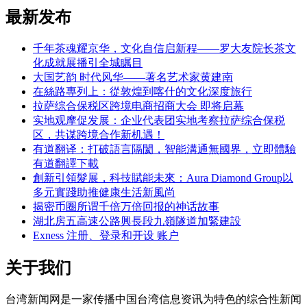
最新发布
千年茶魂耀京华，文化自信启新程——罗大友院长茶文
化成就展播引全城瞩目
大国艺韵 时代风华——著名艺术家黄建南
在絲路專列上：從敦煌到喀什的文化深度旅行
拉萨综合保税区跨境电商招商大会 即将启幕
实地观摩促发展：企业代表团实地考察拉萨综合保税
区，共谋跨境合作新机遇！
有道翻译：打破語言隔閡，智能溝通無國界，立即體驗
有道翻譯下載
創新引領髮展，科技賦能未來：Aura Diamond Group以
多元實踐助推健康生活新風尚
揭密币圈所谓千倍万倍回报的神话故事
湖北房五高速公路興長段九嶺隧道加緊建設
Exness 注册、登录和开设 账户
关于我们
台湾新闻网是一家传播中国台湾信息资讯为特色的综合性新闻