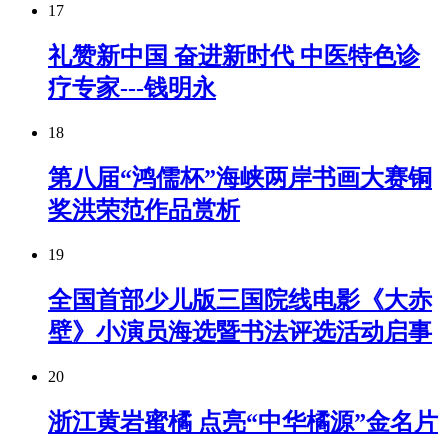
17
礼赞新中国 奋进新时代 中医特色诊
疗专家---钱明永
18
第八届“鸿儒杯”海峡两岸书画大赛铜
奖洪荣范作品赏析
19
全国首部少儿版三国院线电影《大赤
壁》小演员海选暨书法评选活动启事
20
浙江黄岩蜜橘 点亮“中华橘源”金名片