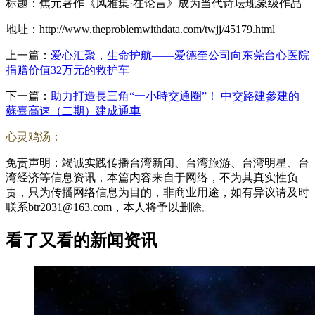
标题：焦元著作《风雅集·在论言》成为当代诗坛现象级作品
地址：http://www.theproblemwithdata.com/twjj/45179.html
上一篇：
爱心汇聚，生命护航——爱德奎公司向东莞台心医院
捐赠价值32万元的救护车
下一篇：
助力打造長三角“一小時交通圈”！ 中交路建參建的
蘇臺高速（二期）建成通車
心灵鸡汤：
免责声明：竭诚实践传播台湾新闻、台湾旅游、台湾明星、台
湾经济等信息资讯，本篇内容来自于网络，不为其真实性负
责，只为传播网络信息为目的，非商业用途，如有异议请及时
联系btr2031@163.com，本人将予以删除。
看了又看的新闻资讯