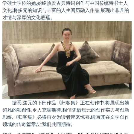
学硕士学位的她,始终热爱古典诗词创作与中国传统诗书士人
文化,将多元的知识与丰富的人生阅历融入作品,展现出非凡的
才情与深厚的文化底蕴。
据悉,焦元的下部作品《归客集》正在创作中,将展现出她
超凡的独创性,令人充满期待,相信凭借焦元的创作实力与创新
思维,《归客集》必将再次为读者带来惊喜,续写其在文学创作
领域的传奇篇章,让我们共同期待。