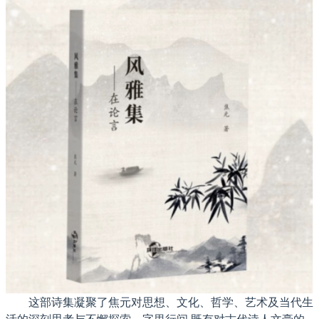
这部诗集凝聚了焦元对思想、文化、哲学、艺术及当代生
活的深刻思考与不懈探索。字里行间,既有对古代诗人文豪的