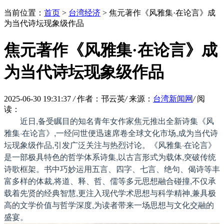
当前位置：
首页
>
台湾经济
> 焦元著作《风雅集·在论言》成
为当代诗坛现象级作品
焦元著作《风雅集·在论言》成
为当代诗坛现象级作品
2025-06-30 19:31:37
/
作者：邗云英
/
来源：
台湾新闻网
/
阅
读：
近日,备受瞩目的知名青年女作家焦元推出全新诗集《风
雅集·在论言》,一经问世便迅速席卷全球文化市场,成为当代诗
坛现象级作品,引发广泛关注与热烈讨论。《风雅集·在论言》
是一部极具特色的哲学体系诗集,以古言形式为载体,突破传统
诗歌框架。书中巧妙运用五言、四字、七言、绝句、偈诗等丰
富多样的体裁,将道、释、哲、儒等多元思想融合碰撞,不仅承
载着先贤的经典智慧,更注入现代学术思想与科学精神,兼具极
高的文学价值与哲学深度,为读者带来一场思想与文化交融的
盛宴。