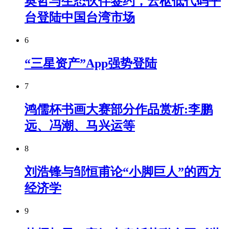
奥哲与生态伙伴签约，云枢低代码平
台登陆中国台湾市场
6
“三星资产”App强势登陆
7
鸿儒杯书画大赛部分作品赏析:李鹏
远、冯潮、马兴运等
8
刘浩锋与邹恒甫论“小脚巨人”的西方
经济学
9