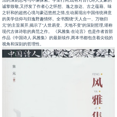
诚挚致敬,又抒发了作者心之怀想、逸之放达、古之蕴藉、味
之轩和的超然心境与豪迈悠然之情,生动展现出中国传统禅意
的美学信仰与归逸野趣情怀。全书围绕“天人合一、万物归
元”的主旨展开,揭示了“人世易变、天地不变”的深刻哲理,堪称
现代古体诗歌的典范之作。 《风雅集·在论言》也是作者首部
作品《中国诗人·风雅集》的最新续作,两本书都包含着尖锐的
视角和深刻的哲理性。