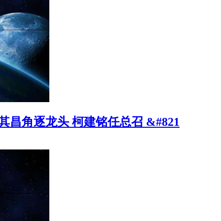
昌角逐龙头 柯建铭任总召 &#821