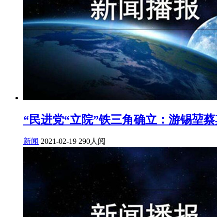
“民进党“立院”铁三角确立：游锡堃蔡其
新闻
2021-02-19
290人阅