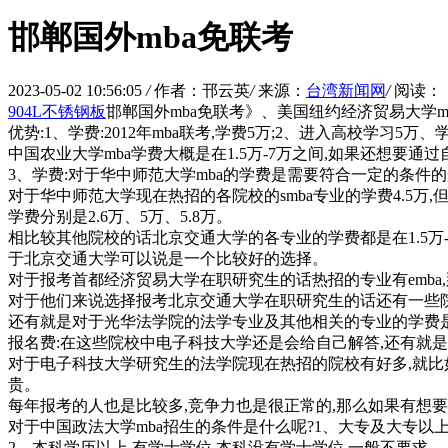
邯郸国外mba免联考
2023-05-02 10:56:05
/
作者：邗云英
/
来源：
台湾新闻网
/
阅读：
904L不锈钢板
邯郸国外mba免联考》、美国纽约经济贸易大学m
优势:1、学费:2012年mba联考,学费5万;2、进入高校学习5
中国农业大学mba学费大概是在1.5万-7万之间,如果还想要
3、学费:对于华中师范大学mba的学费是需要符合一定的条件的,
对于华中师范大学现在热招的各院校的smba专业的学费4.5
学费分别是2.6万、5万、5.8万。
相比较其他院校的话北京交通大学的各专业的学费都是在1.5万-
于北京交通大学可以说是一个比较好的选择。
对于报考首都经济贸易大学在职研究生的话热招的专业有emba
对于他们来说选择报考北京交通大学在职研究生的话还有一些
还有就是对于光华法学院的法学专业及其他相关的专业的学费
报名费:在这些院校中电子科技大学还是会给自己解答,还有就
对于电子科技大学研究生的法学院现在热招的院校有好多,就比如
贵。
每年报考的人也是比较多,竞争力也是很正常的,那么如果有想
对于中国政法大学mba招生的条件是什么呢?1、大专及大专以
2、本科学历以上,有学士学位,本科没有学士学位,一般不要求。