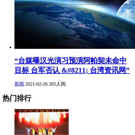
“台媒曝汉光演习预演阿帕契未命中
目标 台军否认 &#8211; 台湾资讯网”
新闻
2021-02-26
265人阅
热门排行