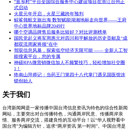
“逛乡村”平台全国综合服务中心建设项目在浙江台州正
式启动
火星元年开启，火星三藏跨年预判
鲸鲨领航文旅出海 数智赋能湖湘地标走向世界——王府
中心世界地标品牌2049行
哪个空调品牌售后服务比较好？对比评测榜单
国民党起义将军周惠元对四川和平解放的历史贡献及“成
都双流周家将领”在中
驾驭信息风暴，探索低空经济无限可能 —— 全新人工智
能搜索平台，您的专属
神硕RPA微营销微信加人不频繁技巧，轻松增加社交圈
1！
终南山拜师记：当药王门第四十八代掌门遇见国医馆连
锁创始人
关于我们
台湾新闻网是一家传播中国台湾信息资讯为特色的综合性新闻
网站，主要突出对台传播特色，沟通两岸民意、传播两岸亲
情、服务两岸交流，搭建良性的互动平台！以“华人视野看中
国台湾”为编辑方针，追求“两岸资讯 第一时间”。中国台湾是