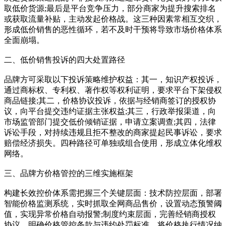
取低价货源;最后是平台竞争压力，部分商家为提升搜索排名
或获取流量补贴，主动发起价格战。这三种因素常相互交织，
形成低价销售的恶性循环，若不及时干预将导致市场价格体系
全面崩塌。
二、低价销售投诉的四大处置路径
品牌方可采取以下投诉策略维护权益：其一，知识产权投诉，
通过商标权、专利权、著作权等权利证明，要求平台下架侵权
商品链接;其二，价格协议投诉，依据与经销商签订的授权协
议，向平台提交违约证据主张权益;其三，行政举报渠道，向
市场监管部门提交低价倾销证据，申请立案调查;其四，法律
诉讼手段，对持续违规且拒不整改的商家提起民事诉讼，要求
赔偿经济损失。四种路径可单独或组合使用，形成立体化维权
网络。
三、品牌方价格管控的三维实施框架
构建长效控价体系需把握三个关键层面：技术防控层面，部署
智能价格监测系统，实时抓取全网商品售价，设置动态预警阈
值，实现异常价格自动报警;制度约束层面，完善经销商授权
协议，明确价格管控条款与违约处罚标准，将价格执行情况纳