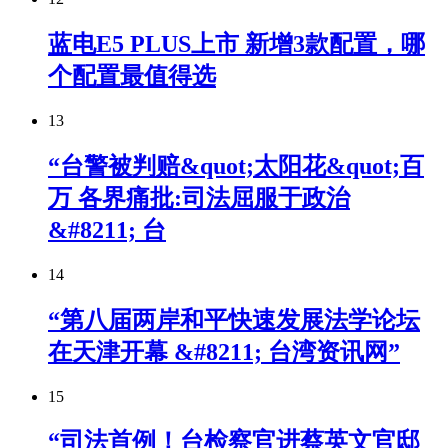
蓝电E5 PLUS上市 新增3款配置，哪
个配置最值得选
13
“台警被判赔&quot;太阳花&quot;百
万 各界痛批:司法屈服于政治
&#8211; 台
14
“第八届两岸和平快速发展法学论坛
在天津开幕 &#8211; 台湾资讯网”
15
“司法首例！台检察官进蔡英文官邸