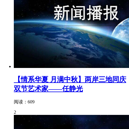
【情系华夏 月满中秋】两岸三地同庆
双节艺术家——任静光
阅读：609
2