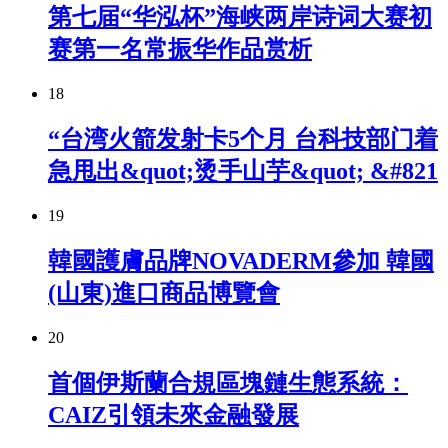
第七届“华泓杯”海峡两岸诗词大赛初
赛第一名常振华作品赏析
18
“台湾火箭发射卡5个月 台科技部门着
急甩出&quot;烫手山芋&quot; &#821
19
韓國護膚品牌NOVADERM參加 韓國
(山東)進口商品博覽會
20
首個伊斯蘭合規區塊鏈生態系統：
CAIZ引領未來金融發展