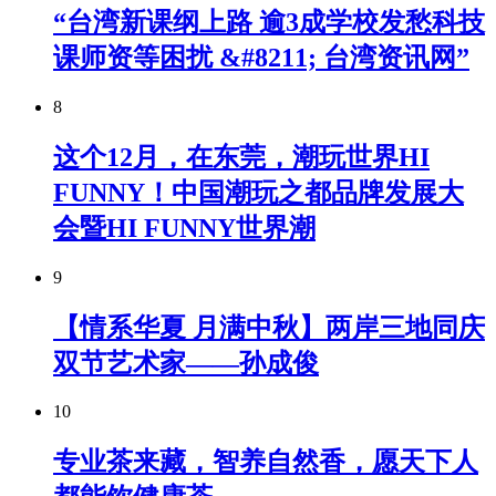
“台湾新课纲上路 逾3成学校发愁科技
课师资等困扰 &#8211; 台湾资讯网”
8
这个12月，在东莞，潮玩世界HI
FUNNY！中国潮玩之都品牌发展大
会暨HI FUNNY世界潮
9
【情系华夏 月满中秋】两岸三地同庆
双节艺术家——孙成俊
10
专业茶来藏，智养自然香，愿天下人