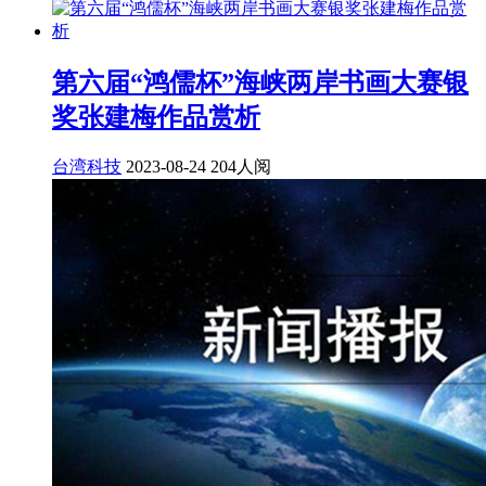
第六届“鸿儒杯”海峡两岸书画大赛银
奖张建梅作品赏析
台湾科技
2023-08-24
204人阅