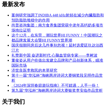
最新发布
案例研究強調了INDIBA 448 kHz射頻在減少內臟脂肪和
預防脂肪堆積中的作用
尚普咨询集团：南方食养集团荣获中老年高钙奶多项市
场地位证明
这个12月，在东莞，潮玩世界HI FUNNY！中国潮玩之
都品牌发展大会暨HI FUNNY世界潮
国庆假期同房后这几件事别忽视！延时选爱廷玖达泊西
汀片
礼赞新中国 奋进新时代 心脑血管病专家——李树波
董俊姿从用户价值出发建立品牌和产品创新体系，瞄准
国际市场
济世良医李救民的本草研究
第十一届“华泓杯”海峡两岸诗词大赛铜奖段见明作品赏
析
《2024年深圳春節遊玩指南》不可錯過，人手一份！
第九届“华泓杯”海峡两岸诗词大赛银奖李安临作品赏析
关于我们