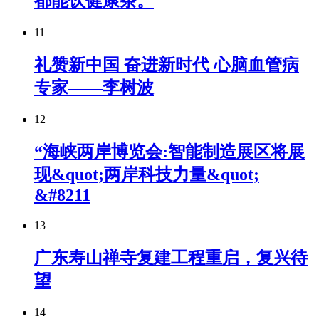
都能饮健康茶。
11
礼赞新中国 奋进新时代 心脑血管病
专家——李树波
12
“海峡两岸博览会:智能制造展区将展
现&quot;两岸科技力量&quot;
&#8211
13
广东寿山禅寺复建工程重启，复兴待
望
14