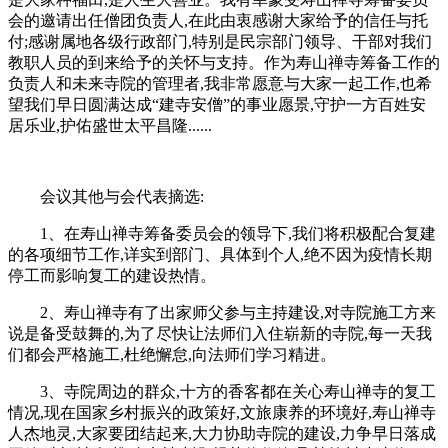
会的邀请出任僧团负责人,在此由衷感谢大家给予的信任与托
付;感谢属地各级行政部门,特别是民宗部门领导、干部对我们
教职人员的到来给予的关怀与支持。作为寿山禅寺筹备工作的
负责人和未来寺院的管理者,我非常愿意与大家一起工作,也希
望我们早日圆满达成“建寺安僧”的事业愿景,守护一方百姓安
居乐业,护佑盛世太平昌隆......
会议其他与会代表摘选:
1、在寿山禅寺筹备委员会的领导下,我们将积极配合复建
的各项细节工作,详实到部门、具体到个人,绝不因为疫情长期
停工而影响复工的建设热情。
2、寿山禅寺有了出家师父参与主持建设,对寺院施工方来
说是备受鼓舞的,为了尽快让法师们入住崭新的寺院,每一天我
们都会严格施工,杜绝懈怠,向法师们学习精进。
3、寺院周边的群众,十方的香客都在关心寿山禅寺的复工
情况,现在国家乡村振兴的政策好,文旅康养的环境好,寿山禅寺
人杰地灵,大家要团结起来,大力协助寺院的建设,力争早日落成