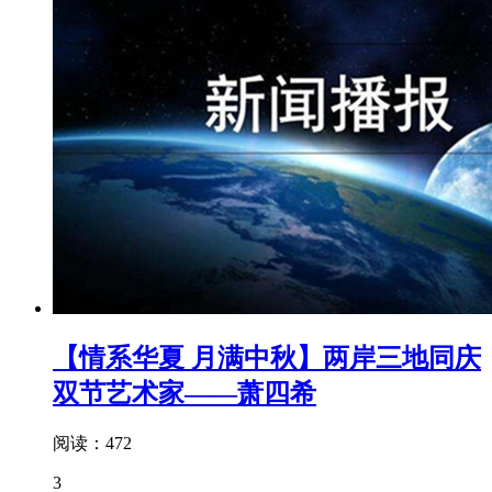
【情系华夏 月满中秋】两岸三地同庆
双节艺术家——萧四希
阅读：472
3