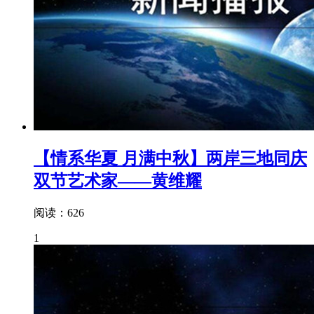
【情系华夏 月满中秋】两岸三地同庆
双节艺术家——黄维耀
阅读：626
1