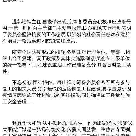
重要发言。
温郭增锃主任:自疫情出现后,筹备委员会积极响应政府号
召,于第一时间向主管部门主动申报停工抗疫,以实际行动表明
了委员会坚决抗疫的工作态度,以强烈的社会责任感对在建所
有项目严格落实封闭防疫管理政策。
随着全国防疫形式的扭转,各地政府管理单位、寺院已相
继出台了复建、复工政策及具体实施案例,委员会在上级单位
的统一指导下,工程建设重启工作已准备充分,具备随时复工条
件。
不忘初心,团结协作。寿山禅寺筹备委员会号召所有参与
复工的相关人员,须以最快的速度恢复工程建设,要尽量减少因
疫情原因给施工计划造成的客观损失,同时确保施工质量与施
工安全管理......
释真华大和尚:法不孤起,仗境方生。作为出家僧人,很赞叹
大家能汇聚起来弘扬传统文化,传播人间慈爱。重修古寺宝刹,
是大家种福田,是人生大善业。我有幸蒙受寿山禅寺筹备委员