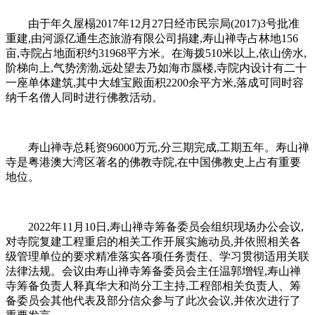
由于年久屋榻2017年12月27日经市民宗局(2017)3号批准
重建,由河源亿通生态旅游有限公司捐建,寿山禅寺占林地156
亩,寺院占地面积约31968平方米。在海拨510米以上,依山傍水,
阶梯向上,气势滂渤,远处望去乃如海市蜃楼,寺院内设计有二十
一座单体建筑,其中大雄宝殿面积2200余平方米,落成可同时容
纳千名僧人同时进行佛教活动。
寿山禅寺总耗资96000万元,分三期完成,工期五年。寿山禅
寺是粤港澳大湾区著名的佛教寺院,在中国佛教史上占有重要
地位。
2022年11月10日,寿山禅寺筹备委员会组织现场办公会议,
对寺院复建工程重启的相关工作开展实施动员,并依照相关各
级管理单位的要求精准落实各项任务责任、学习贯彻适用关联
法律法规。会议由寿山禅寺筹备委员会主任温郭增锃,寿山禅
寺筹备负责人释真华大和尚分工主持,工程部相关负责人、筹
备委员会其他代表及部分信众参与了此次会议,并依次进行了