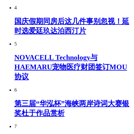
4
国庆假期同房后这几件事别忽视！延
时选爱廷玖达泊西汀片
5
NOVACELL Technology与
HAEMARU宠物医疗财团签订MOU
协议
6
第三届“华泓杯”海峡两岸诗词大赛银
奖杜于作品赏析
7