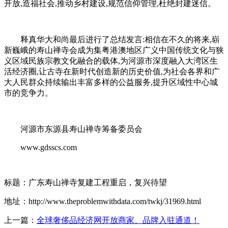
开放,造福社会,推动乡村建设,规范信仰管理,杜绝封建迷信。
释真华大和尚最后进行了总结发言:相信在不久的将来,崭
新巍峨的寿山禅寺会成为集粤港澳地区广义中国传统文化与狭
义区域民族宗教文化融合的载体,为河源市深度融入大湾区生
活经济圈,让古寺在新时代创造新的历史价值,为社会各界和广
大人民群众持续输出丰富多样的公益服务,提升区域性中心城
市的竞争力。
河源市东源县寿山禅寺筹备委员会
www.gdsscs.com
标题：广东寿山禅寺复建工程重启，复兴待望
地址：http://www.theproblemwithdata.com/twkj/31969.html
上一篇：
全球奢侈品经济网开放商家、品牌入驻通道！