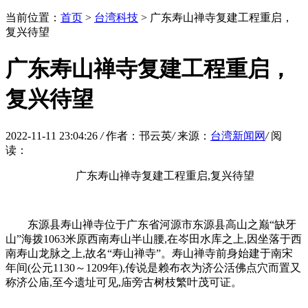
当前位置：
首页
>
台湾科技
> 广东寿山禅寺复建工程重启，
复兴待望
广东寿山禅寺复建工程重启，
复兴待望
2022-11-11 23:04:26
/
作者：邗云英
/
来源：
台湾新闻网
/
阅
读：
广东寿山禅寺复建工程重启,复兴待望
东源县寿山禅寺位于广东省河源市东源县高山之巅“缺牙
山”海拨1063米原西南寿山半山腰,在岑田水库之上,因坐落于西
南寿山龙脉之上,故名“寿山禅寺”。寿山禅寺前身始建于南宋
年间(公元1130～1209年),传说是赖布衣为济公活佛点穴而置又
称济公庙,至今遗址可见,庙旁古树枝繁叶茂可证。