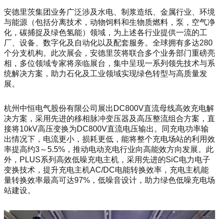
安德里茨集团业务广泛涉及水电、制浆造纸、金属行业、环境
与能源（包括分离技术，动物饲料和生物质燃料，泵，空气净
化，碳捕捉及绿色氢能）领域，为上述各行业提供一流的工
厂、设备、数字化及自动化以及配套服务。全球拥有多达280
个分支机构。此次展会，安德里茨将联合多个业务部门重磅亮
相，多位领域专家将亲临展台，集中呈现一系列领先技术与系
统解决方案，助力石化及工业领域实现绿色转型与高质量发
展。
杭州中恒电气股份有限公司展出DC800V直流母线高效充电解
决方案，采用先进的移相脉冲变压器及高压整流组合方案，直
接将10kV高压变换为DC800V直流电压输出。同充电功率输
出情况下，电流更小，损耗更低，能将整个充电场站的利用效
率提高约3～5.5%，推动电动充电行业向高能效方向发展。此
外，PLUS系列高效低噪充电主机，采用先进的SiC电力电子
变换技术，提升充电主机AC/DC电能转换效率，充电主机能
量转换效率最高可达97%，低噪音设计，助力绿色低噪充电场
站建设。