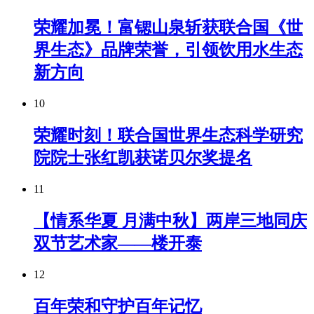
荣耀加冕！富锶山泉斩获联合国《世
界生态》品牌荣誉，引领饮用水生态
新方向
10
荣耀时刻！联合国世界生态科学研究
院院士张红凯获诺贝尔奖提名
11
【情系华夏 月满中秋】两岸三地同庆
双节艺术家——楼开泰
12
百年荣和守护百年记忆