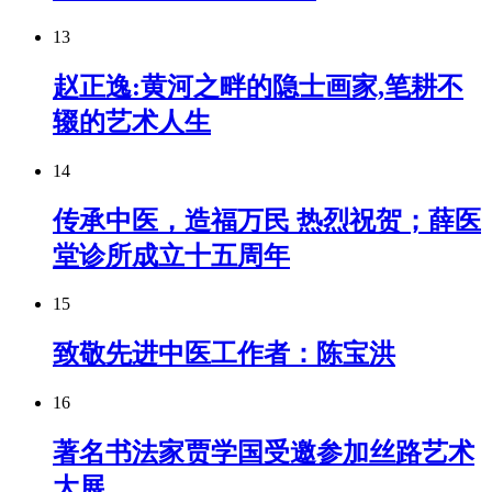
13
赵正逸:黄河之畔的隐士画家,笔耕不
辍的艺术人生
14
传承中医，造福万民 热烈祝贺；薛医
堂诊所成立十五周年
15
致敬先进中医工作者：陈宝洪
16
著名书法家贾学国受邀参加丝路艺术
大展