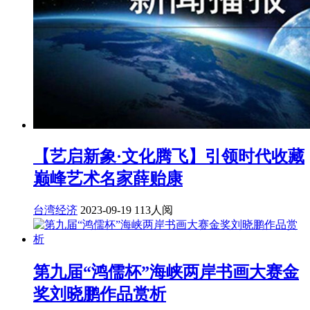
【艺启新象·文化腾飞】引领时代收藏
巅峰艺术名家薛贻康
台湾经济
2023-09-19
113人阅
第九届“鸿儒杯”海峡两岸书画大赛金
奖刘晓鹏作品赏析