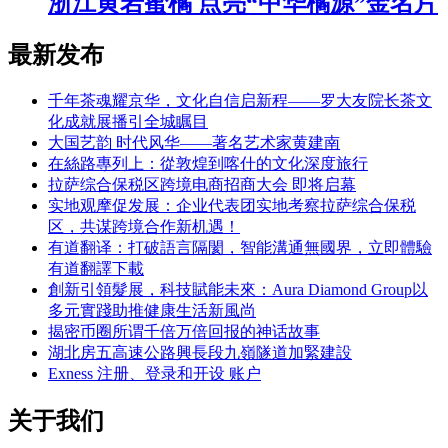
浙江黄岩蜜橘 点亮“中华橘源”金名片
最新发布
千年茶魂耀京华，文化自信启新程——罗大友院长茶文
化成就展播引全城瞩目
大国艺韵 时代风华——著名艺术家黄建南
在絲路專列上：從敦煌到喀什的文化深度旅行
拉萨综合保税区跨境电商招商大会 即将启幕
实地观摩促发展：企业代表团实地考察拉萨综合保税
区，共谋跨境合作新机遇！
有道翻译：打破語言隔閡，智能溝通無國界，立即體驗
有道翻譯下載
創新引領髮展，科技賦能未來：Aura Diamond Group以
多元實踐助推健康生活新風尚
揭密币圈所谓千倍万倍回报的神话故事
湖北房五高速公路興長段九嶺隧道加緊建設
Exness 注册、登录和开设 账户
关于我们