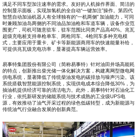
满足不同车型加注速率的需求。友好的人机操作界面、简洁的
控制显示面板，实现加氢机的全自动“一键加注”操作。第四代
智慧自动加油机器人有全球独有的“一机两侧” 加油能力，可同
时兼顾加油岛两侧的不同油品加油枪和车道车辆，设备作业范
围更广，司机可随意驻车，驻车范围比同类产品高40%。兆瓦
超级充电桩支持单枪单车、两枪同车、4枪同车多种充电模
式，主要应用于重卡、矿卡等新能源商用车的快速能量补给，
可提供兆瓦级充电功率，显著提高车辆运营效率。
易事特集团股份有限公司（简称易事特）针对油田井场高能耗
的特点，创新推出柴光储一体化解决方案，构建离网型微电网
供电系统，显著降低了传统柴油发电的碳排放与噪声污染。该
系统搭载智慧能源控制系统，实现供电成本综合降低30%，为
抽油机提供经济可靠的清洁电力。此外，易事特针对石油化工
行业，依托新研发的储能系统与技术成熟的工业级UPS电
源，有效推动了油气开采过程的绿色低碳转型，成为新能源与
传统油气行业融合发展的创新典范。