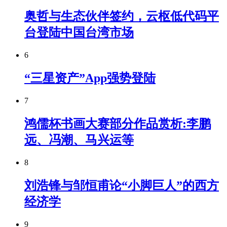
奥哲与生态伙伴签约，云枢低代码平
台登陆中国台湾市场
6
“三星资产”App强势登陆
7
鸿儒杯书画大赛部分作品赏析:李鹏
远、冯潮、马兴运等
8
刘浩锋与邹恒甫论“小脚巨人”的西方
经济学
9