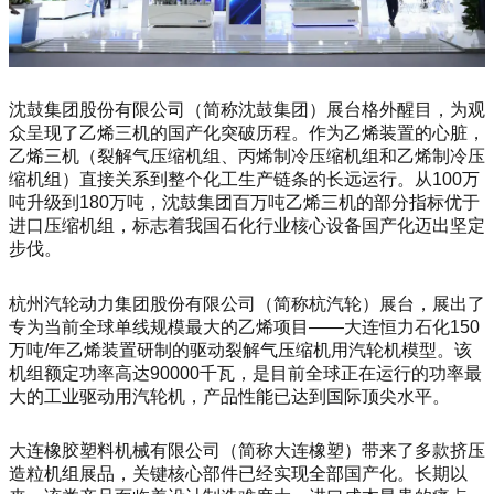
沈鼓集团股份有限公司（简称沈鼓集团）展台格外醒目，为观
众呈现了乙烯三机的国产化突破历程。作为乙烯装置的心脏，
乙烯三机（裂解气压缩机组、丙烯制冷压缩机组和乙烯制冷压
缩机组）直接关系到整个化工生产链条的长远运行。从100万
吨升级到180万吨，沈鼓集团百万吨乙烯三机的部分指标优于
进口压缩机组，标志着我国石化行业核心设备国产化迈出坚定
步伐。
杭州汽轮动力集团股份有限公司（简称杭汽轮）展台，展出了
专为当前全球单线规模最大的乙烯项目——大连恒力石化150
万吨/年乙烯装置研制的驱动裂解气压缩机用汽轮机模型。该
机组额定功率高达90000千瓦，是目前全球正在运行的功率最
大的工业驱动用汽轮机，产品性能已达到国际顶尖水平。
大连橡胶塑料机械有限公司（简称大连橡塑）带来了多款挤压
造粒机组展品，关键核心部件已经实现全部国产化。长期以