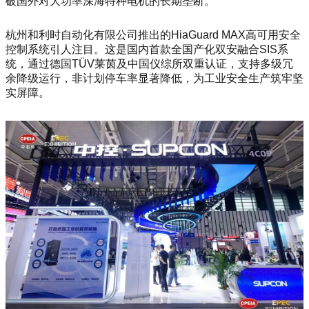
破国外对大功率深海特种电机的长期垄断。
杭州和利时自动化有限公司推出的HiaGuard MAX高可用安全
控制系统引人注目。这是国内首款全国产化双安融合SIS系
统，通过德国TÜV莱茵及中国仪综所双重认证，支持多级冗
余降级运行，非计划停车率显著降低，为工业安全生产筑牢坚
实屏障。