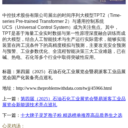
中控技术股份有限公司展出的时间序列大模型TPT2（Time-
series Pre-trained Transformer 2）与通用控制系统
UCS（Universal Control System）成为关注焦点。其中，
TPT是基于海量工业实时数据与第一性原理深度融合训练而成
的大模型，结合人工智能技术与生产运行实际需求，能够实现
装置在跨工况条件下的高精度模拟与预测，主要攻克安全预测
与预警、工业参数优化、全流程智能决策三大工业难题，已在
碱、热电、石化等多个行业中取得突破性应用。
标题：第四届（2025）石油石化工业展览会暨易派客工业品展
览会国产化装备亮点巡礼
地址：http://www.theproblemwithdata.com/twjj/45966.html
上一篇：
第四届（2025）石油石化工业展览会暨易派客工业品
展览会新能源技术亮点巡礼
下一篇：
十大牌子灵芝孢子粉 精选榜单推荐高品质养生之选
心灵鸡汤：