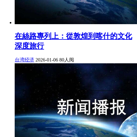
在絲路專列上：從敦煌到喀什的文化
深度旅行
台湾经济
2026-01-06
80人阅