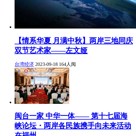
【情系华夏 月满中秋】两岸三地同庆
双节艺术家——左文娅
台湾经济
2023-09-18
164人阅
闽台一家 中华一体—— 第十七届海
峡论坛・两岸各民族携手向未来活动
在福州