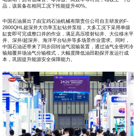
品，该装备在相同工况下性能提升40%。
中国石油展出了由宝鸡石油机械有限责任公司自主研发的F-
2800QHL超深井大功率五缸钻井泵组，大多工况下采用单级
缸套即可完成整口井的作业，满足高压喷射钻井、大位移水平
井、深井/超深井、海洋平台钻井等多场景作业需求。同时，
中国石油还带来了同步回转油气混输装置，通过油气全密闭冷
输颠覆井场油气分输模式，大幅度降低油田勘探开发运行成
本，巩固提升能源安全保障能力。