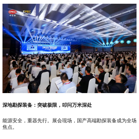
深地勘探装备：突破极限，叩问万米深处
能源安全，重器先行。展会现场，国产高端勘探装备成为全场
焦点。