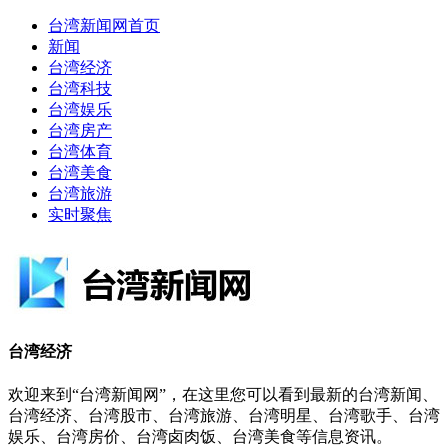
台湾新闻网首页
新闻
台湾经济
台湾科技
台湾娱乐
台湾房产
台湾体育
台湾美食
台湾旅游
实时聚焦
台湾经济
欢迎来到“台湾新闻网”，在这里您可以看到最新的台湾新闻、
台湾经济、台湾股市、台湾旅游、台湾明星、台湾歌手、台湾
娱乐、台湾房价、台湾卤肉饭、台湾美食等信息资讯。